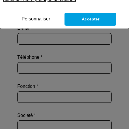
Personnaliser
Accepter
E-mail *
Téléphone *
Fonction *
Société *