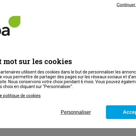
Continuer
Téléphone mobile *
Quelle est votre situation actue
t mot sur les cookies
Formation souhaitée *
partenaires utilisent des cookies dans le but de personnaliser les annon
 de vous permettre de partager des pages sur les réseaux sociaux et d'a
du site. Nous conservons votre choix pendant 6 mois. Vous pouvez égale
 choix en cliquant sur "Personnaliser".
e politique de cookies
par email
formation et
Personnaliser
Accep