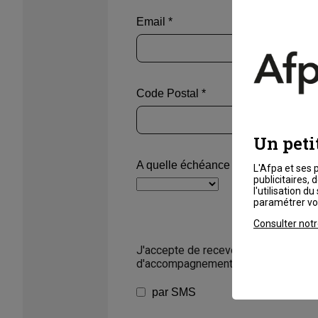
Email *
Code Postal *
Un peti
A quelle échéance est votre projet ?
L'Afpa et ses 
publicitaires,
l'utilisation 
paramétrer vos
Consulter notr
J'accepte de recevoir les offres de 
d'accompagnement de l'Afpa :
par SMS