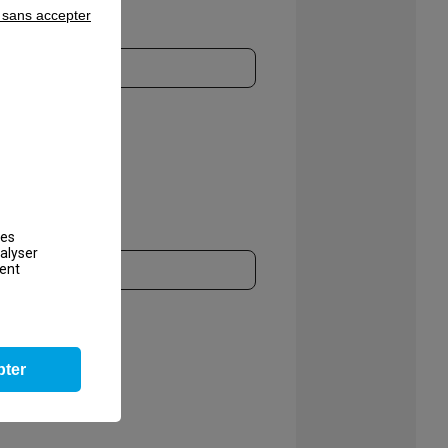
 sans accepter
lle ? *
ces
nalyser
ment
ter